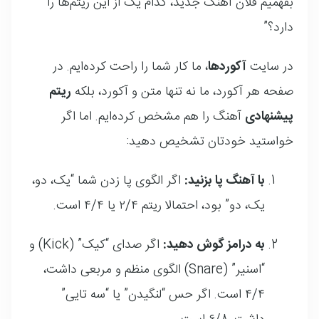
بفهمیم فلان آهنگ جدید، کدام یک از این ریتم‌ها را
دارد؟”
در سایت
آکوردها
، ما کار شما را راحت کرده‌ایم. در
صفحه هر آکورد، ما نه تنها متن و آکورد، بلکه
ریتم
پیشنهادی
آهنگ را هم مشخص کرده‌ایم. اما اگر
خواستید خودتان تشخیص دهید:
با آهنگ پا بزنید:
اگر الگوی پا زدن شما “یک، دو،
یک، دو” بود، احتمالا ریتم ۲/۴ یا ۴/۴ است.
به درامز گوش دهید:
اگر صدای “کیک” (Kick) و
“اسنیر” (Snare) الگوی منظم و مربعی داشت،
۴/۴ است. اگر حس “لنگیدن” یا “سه تایی”