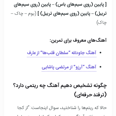
[ پایین (روی سیم‌های باس) – پایین (روی سیم‌های
تریبل) – پایین (روی سیم‌های تریبل) ]
(بوم – چاک –
چاک)
آهنگ‌های معروف برای تمرین:
آهنگ جاودانه
“سلطان قلب‌ها” از عارف
آهنگ
“آرزو
” از مرتضی پاشایی
چگونه تشخیص دهیم آهنگ چه ریتمی دارد؟
(ترفند حرفه‌ای)
حالا که ریتم‌ها را شناختید، سوال اینجاست: “از کجا