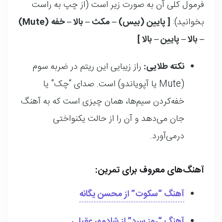
فرمول کلی آن به صورت زیر است (از چپ به راست
بخوانید):
[ پایین (بیس) – مکث – بالا – خفه (Mute)
– بالا – پایین – بالا ]
نکته طلایی:
راز زیبایی این ریتم در ضربه سوم
(Mute یا آپویاندو) است. صدای “چک” یا
خفه‌کردن سیم‌ها، همان چیزی است که به آهنگ
جان می‌دهد و آن را از حالت یکنواختی
درمی‌آورد.
آهنگ‌های معروف برای تمرین:
آهنگ
“سکوت”
از محسن یگانه
آهنگ
“روز سرد”
از شادمهر عقیلی