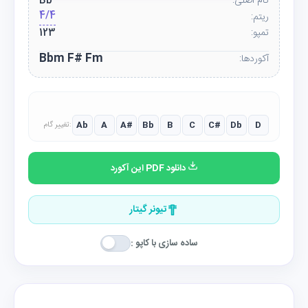
گام اصلی:
Bb
4/4
ریتم:
تمپو:
123
Bbm F# Fm
آکوردها:
Ab
A
A#
Bb
B
C
C#
Db
D
تغییر گام:
دانلود PDF این آکورد
تیونر گیتار
ساده سازی با کاپو :