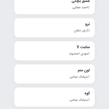
عشق بچگی
احمد صفایی
نرو
آرش دلفان
ساعت 7
مهدی احمدوند
اون منم
سیامک عباسی
کوه
سیامک عباسی