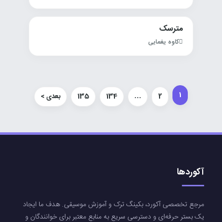
مترسک
کاوه یغمایی
1
2
…
134
135
بعدی >
آکوردها
مرجع تخصصی آکورد، بکینگ ترک و آموزش موسیقی. هدف ما ایجاد
یک بستر حرفه‌ای و دسترسی سریع به منابع معتبر برای خوانندگان و