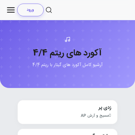
ورود
آکورد های ریتم 4/4
آرشیو کامل آکورد های گیتار با ریتم 4/4
زدی پر
مسیح و آرش AP