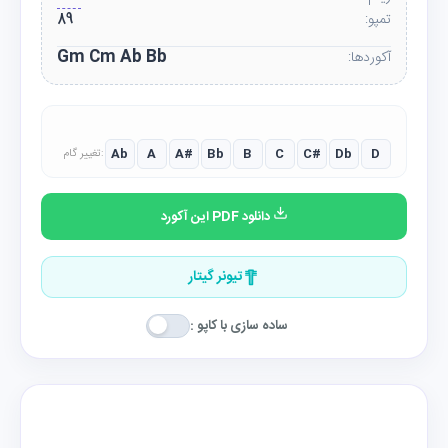
تمپو:
89
Gm Cm Ab Bb
آکوردها:
Ab
A
A#
Bb
B
C
C#
Db
D
تغییر گام:
دانلود PDF این آکورد
تیونر گیتار
ساده سازی با کاپو :