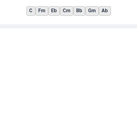
C
Fm
Eb
Cm
Bb
Gm
Ab