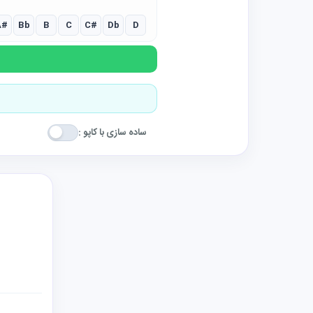
A#
Bb
B
C
C#
Db
D
ساده سازی با کاپو :