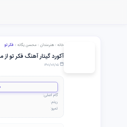
خانه
هنرمندان
محسن یگانه
فکر تو
آکورد گیتار آهنگ فکر تو از 
۱۴۰۱/۰۸/۰۵
م
گام اصلی:
ریتم:
تمپو: