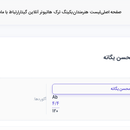
صفحه اصلی
لیست هنرمندان
بکینگ ترک ها
تیونر آنلاین گیتار
ارتباط با ما
د
محسن یگانه
حسن یگانه
Ab
آکوردها:
4/4
120