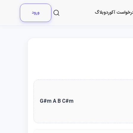
رخواست آکورد
وبلاگ
ورود
G#m A B C#m