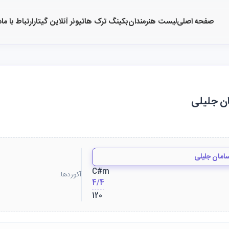
صفحه اصلی
لیست هنرمندان
بکینگ ترک ها
تیونر آنلاین گیتار
ارتباط با ما
د
ان جلیلی
امان جلیلی
C#m
آکوردها:
4/4
120