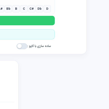
A#
Bb
B
C
C#
Db
D
ساده سازی با کاپو :