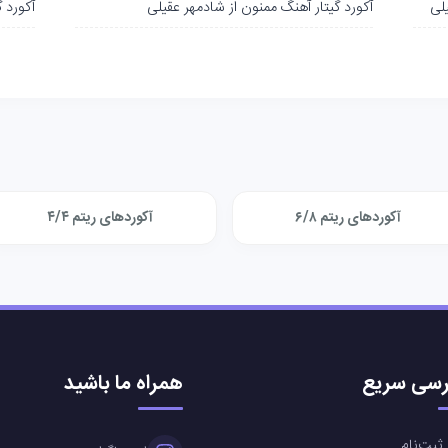
یلی
آکورد گیتار آهنگ ممنون از شادمهر عقیلی
آکورد 
آکوردهای ریتم ۶/۸
آکوردهای ریتم ۴/۴
سی سریع
همراه ما باشید
ثبت‌نام