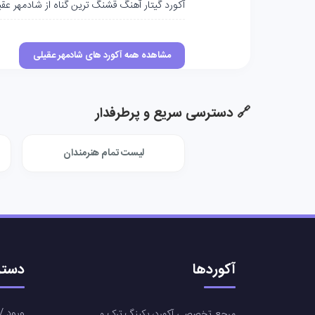
آکورد گیتار آهنگ قشنگ‌ ترین گناه از شادمهر عق
مشاهده همه آکورد های شادمهر عقیلی
🔗 دسترسی سریع و پرطرفدار
لیست تمام هنرمندان
آکوردها
دستر
ورود / 
مرجع تخصصی آکورد، بکینگ ترک و