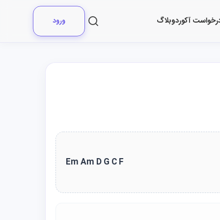
رخواست آکورد
وبلاگ
ورود
Em Am D G C F