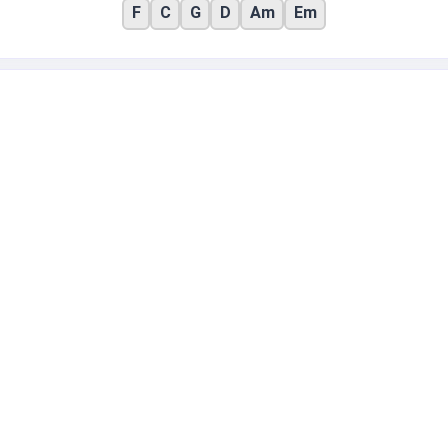
F
C
G
D
Am
Em