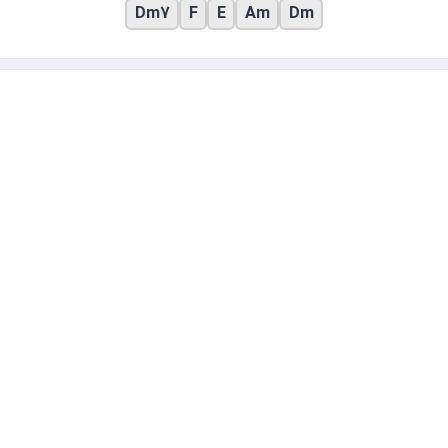
Dm7
F
E
Am
Dm