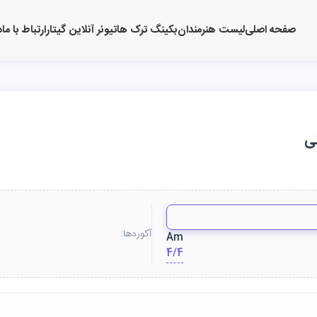
صفحه اصلی
لیست هنرمندان
بکینگ ترک ها
تیونر آنلاین گیتار
ارتباط با ما
د
نی
آکوردها:
Am
4/4