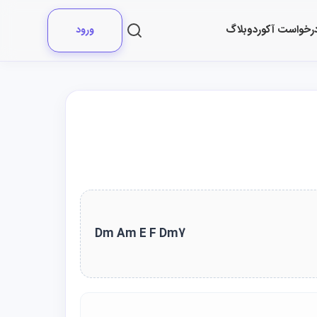
رخواست آکورد
وبلاگ
ورود
Dm Am E F Dm7