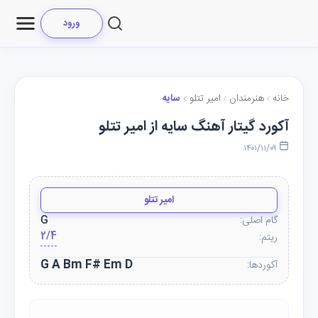
ورود
خانه
هنرمندان
امیر تتلو
سایه
آکورد گیتار آهنگ سایه از امیر تتلو
۱۴۰۱/۱۱/۰۹
امیر تتلو
گام اصلی:
G
2/4
ریتم:
G A Bm F# Em D
آکوردها: