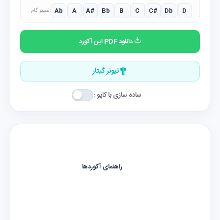
Ab
A
A#
Bb
B
C
C#
Db
D
تغییر گام:
دانلود PDF این آکورد
تیونر گیتار
ساده سازی با کاپو :
راهنمای آکوردها