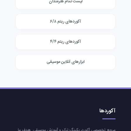
لیست تمام هنرمندان
آکوردهای ریتم ۶/۸
آکوردهای ریتم ۴/۴
ابزارهای آنلاین موسیقی
آکوردها
مرجع تخصصی آکورد، بکینگ ترک و آموزش موسیقی. هدف ما