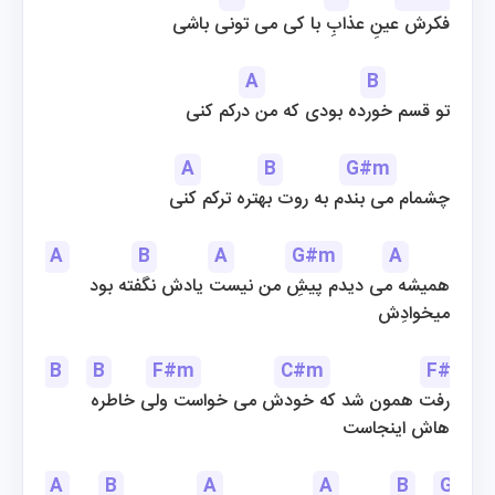
فکرش عینِ عذابِ با کی می تونی باشی
A
B
 تو قسم خورده بودی که من درکم کنی
A
B
G#m
 چشمام می بندم به روت بهتره ترکم کنی
A
B
A
G#m
A
B
همیشه می دیدم پیشِ من نیست یادش نگفته بود
میخوادِش
B
B
F#m
C#m
F#m
رفت همون شد که خودش می خواست ولی خاطره
هاش اینجاست
A
B
A
A
B
G#m