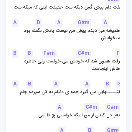
 گفت دلم پیشِ کَسِ دیگه ست حقیقت اینی که میگه ست
A
B
A
G#m
A
B
همیشه می دیدم پیشِ من نیست یادش نگفته بود
میخوادِش
B
B
F#m
C#m
F#m
رفت همون شد که خودش می خواست ولی خاطره
هاش اینجاست
A
B
A
A
B
G#m
 تنــــــهایی می گیره همه ی دنیام به کی سپرده جام
A
C#m
G#m
 بعدِ دل کندن از من اینکه خواستی ج دا شی
A
B
G#m