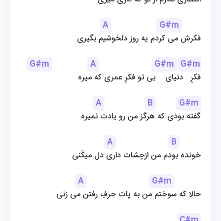
A
G#m
  فکرش می کردم یه روز دلخوشیم بگیری
G#m
A
G#m
G#m
فکرِ   دنیای    بی تو فکرِ عمری که میره
A
B
G#m
گفته بودی که هرگز من رو یادت نمیره
A
B
خونده بودم من ازچشات داری دل میکَنی
A
G#m
حالا که سوختم من به پات حرفِ رفتن می زنی
C#m