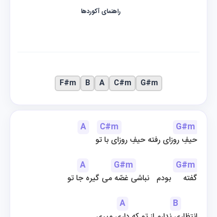
راهنمای آکوردها
F#m
B
A
C#m
G#m
A
C#m
G#m
حیفِ روزای رفته حیفِ روزای با تو
A
G#m
G#m
گفته     بودم   نباشی غصّه می گیره جا تو
A
B
 انتظاری ندارم از تو که داری میری