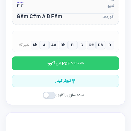
تمپو:
123
G#m C#m A B F#m
آکوردها:
Ab
A
A#
Bb
B
C
C#
Db
D
تغییر گام:
دانلود PDF این آکورد
تیونر گیتار
ساده سازی با کاپو :