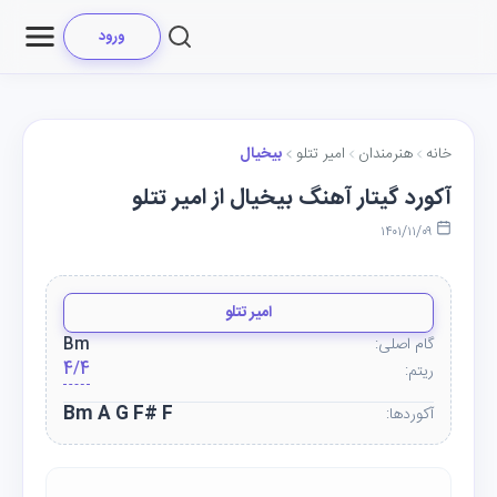
ورود
خانه
هنرمندان
امیر تتلو
بیخیال
آکورد گیتار آهنگ بیخیال از امیر تتلو
۱۴۰۱/۱۱/۰۹
امیر تتلو
گام اصلی:
Bm
4/4
ریتم:
Bm A G F# F
آکوردها: