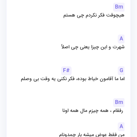
Bm
هیچوقت فکر نکردم چی هستم
A
شهرت و این چیزا یعنی چی اصلاً
F#
G
اما ما آقامون خیاط بوده، فکر نکنی یه وقت بی وصلم
Bm
رفقام ، همه چیزم مال همه اونا 
A
من فقط عوض میشه بار چمدونام