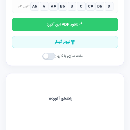
Ab
A
A#
Bb
B
C
C#
Db
D
تغییر گام:
دانلود PDF این آکورد
تیونر گیتار
ساده سازی با کاپو :
راهنمای آکوردها