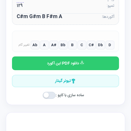
تمپو:
129
C#m G#m B F#m A
آکوردها:
Ab
A
A#
Bb
B
C
C#
Db
D
تغییر گام:
دانلود PDF این آکورد
تیونر گیتار
ساده سازی با کاپو :