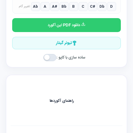
Ab
A
A#
Bb
B
C
C#
Db
D
تغییر گام:
دانلود PDF این آکورد
تیونر گیتار
ساده سازی با کاپو :
راهنمای آکوردها