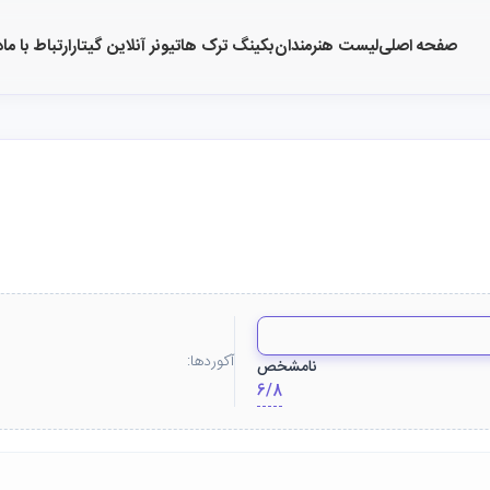
صفحه اصلی
لیست هنرمندان
بکینگ ترک ها
تیونر آنلاین گیتار
ارتباط با ما
د
آکوردها:
نامشخص
6/8