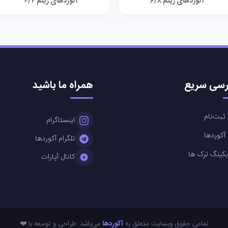
آکوردهای ریتم ۶/۸
آکوردهای ریتم ۴/۴
سی سریع
همراه ما باشید
ثبت‌نام
اینستاگرام
کوردها
تلگرام آکوردها
بکینگ ترک ها
کانال آپارات
تمامی حقوق وبسایت متعلق به
آکوردها
می‌باشد. طراحی و توسعه با ❤️