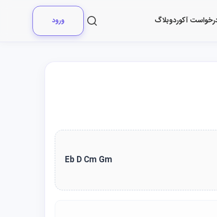
رخواست آکورد
وبلاگ
ورود
Eb D Cm Gm