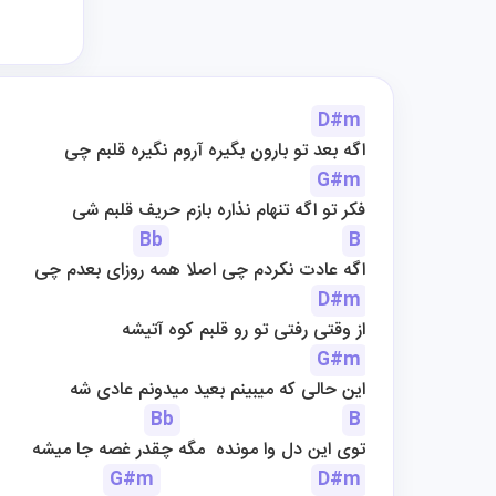
D#m
اگه بعد تو بارون بگیره آروم نگیره قلبم چی
G#m
فکر تو اگه تنهام نذاره بازم حریف قلبم شی
Bb
B
اگه عادت نکردم چی اصلا همه روزای بعدم چی
D#m
از وقتی رفتی تو رو قلبم کوه آتیشه
G#m
این حالی که میبینم بعید میدونم عادی شه
Bb
B
توی این دل وا مونده  مگه چقدر غصه جا میشه
G#m
D#m