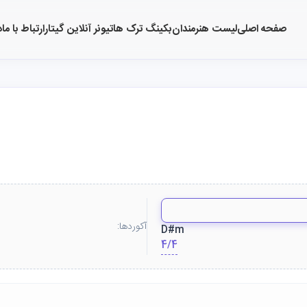
صفحه اصلی
لیست هنرمندان
بکینگ ترک ها
تیونر آنلاین گیتار
ارتباط با ما
د
آکوردها:
D#m
4/4