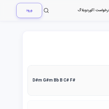
رخواست آکورد
وبلاگ
ورود
D#m G#m Bb B C# F#