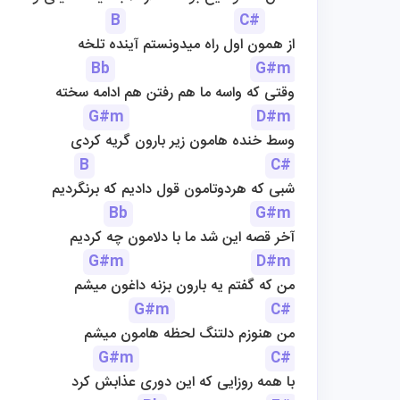
B
C#
از همون اول راه میدونستم آینده تلخه
Bb
G#m
وقتی که واسه ما هم رفتن هم ادامه سخته
G#m
D#m
وسط خنده هامون زیر بارون گریه کردی
B
C#
شبی که هردوتامون قول دادیم که برنگردیم
Bb
G#m
آخر قصه این شد ما با دلامون چه کردیم
G#m
D#m
من که گفتم یه بارون بزنه داغون میشم
G#m
C#
من هنوزم دلتنگ لحظه هامون میشم
G#m
C#
با همه روزایی که این دوری عذابش کرد