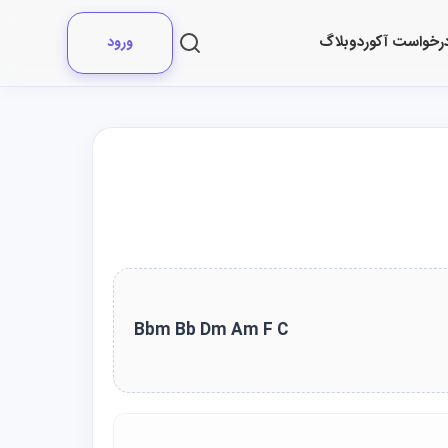
رخواست آکورد
وبلاگ
ورود
Bbm Bb Dm Am F C