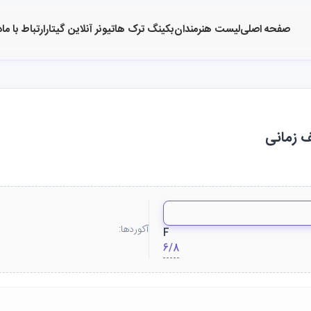
صفحه اصلی
لیست هنرمندان
بکینگ ترک ها
تیونر آنلاین گیتار
ارتباط با ما
د
ف زمانی
آکوردها:
F
6/8