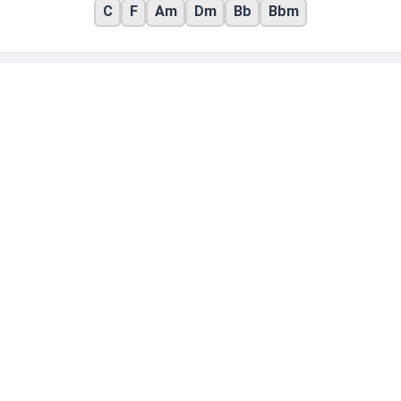
C
F
Am
Dm
Bb
Bbm