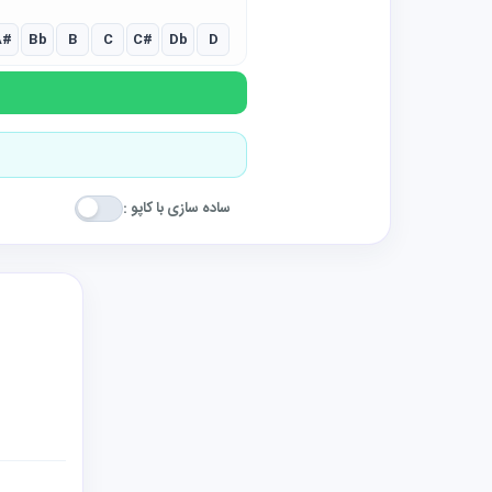
A#
Bb
B
C
C#
Db
D
ساده سازی با کاپو :