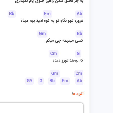
به جز عاشق شدن راهی جلوی پام نمیذاری
Bb
Fm
Ab
غروره توو نگاهِ تو یه کوه امید بهم میده
Gm
Bb
کسی میفهمه چی میگم
Cm
G
که لبخند تورو دیده
Gm
Cm
G7
G
Bb
Fm
Ab
آکورد ها