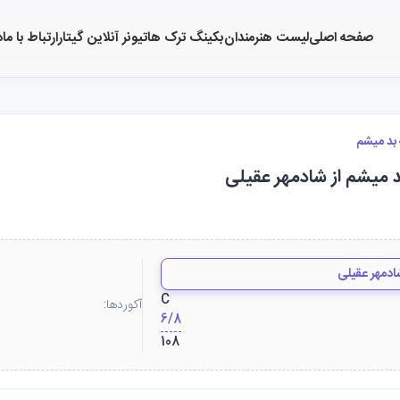
صفحه اصلی
لیست هنرمندان
بکینگ ترک ها
تیونر آنلاین گیتار
ارتباط با ما
د
بد میشم
د میشم از شادمهر عقیلی
ادمهر عقیلی
C
آکوردها:
6/8
108