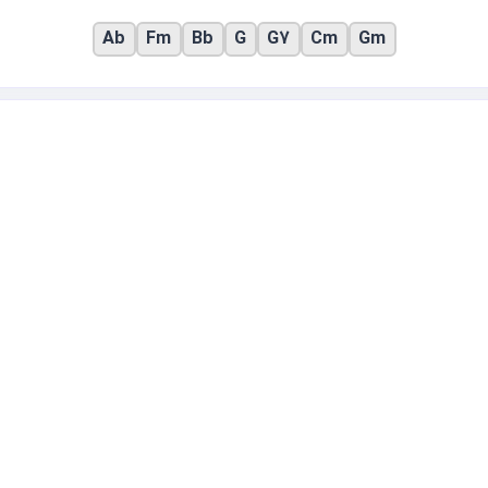
Ab
Fm
Bb
G
G7
Cm
Gm