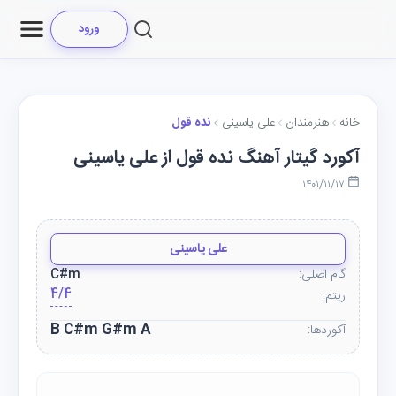
ورود
خانه
هنرمندان
علی یاسینی
نده قول
آکورد گیتار آهنگ نده قول از علی یاسینی
۱۴۰۱/۱۱/۱۷
علی یاسینی
گام اصلی:
C#m
4/4
ریتم:
B C#m G#m A
آکوردها: