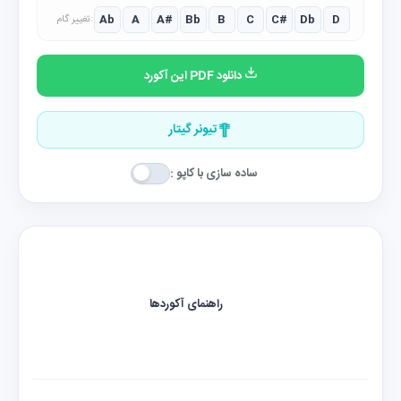
Ab
A
A#
Bb
B
C
C#
Db
D
تغییر گام:
دانلود PDF این آکورد
تیونر گیتار
ساده سازی با کاپو :
راهنمای آکوردها