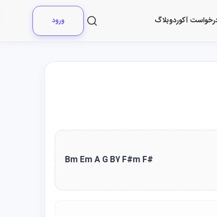
رخواست آکورد
وبلاگ
ورود
Bm Em A G B7 F#m F#