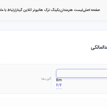
صفحه اصلی
لیست هنرمندان
بکینگ ترک ها
تیونر آنلاین گیتار
ارتباط با ما
د
دالمالکی
آکوردها:
Bm
4/4