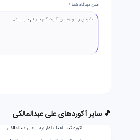
متن دیدگاه شما
*
🎵 سایر آکوردهای علی عبدالمالکی
آکورد گیتار آهنگ نذار برم از علی عبدالمالکی