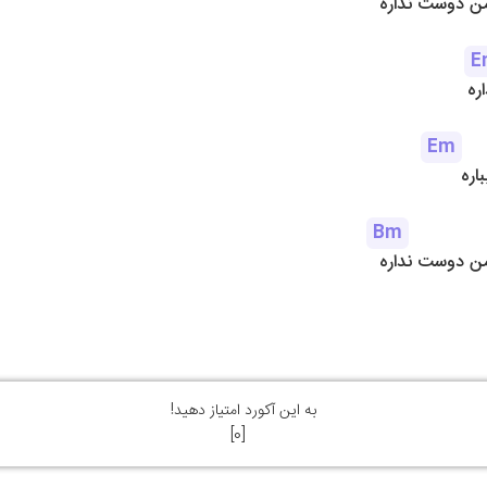
ن دوست نداره
E
ره
Em
اره
Bm
ن دوست نداره
به این آکورد امتیاز دهید!
]
0
[