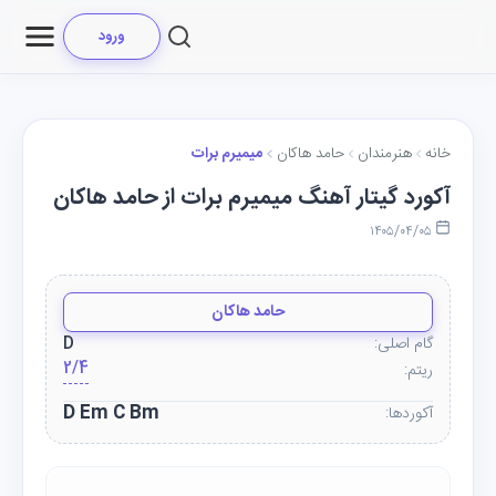
ورود
خانه
هنرمندان
حامد هاکان
میمیرم برات
آکورد گیتار آهنگ میمیرم برات از حامد هاکان
۱۴۰۵/۰۴/۰۵
حامد هاکان
گام اصلی:
D
2/4
ریتم:
D Em C Bm
آکوردها: