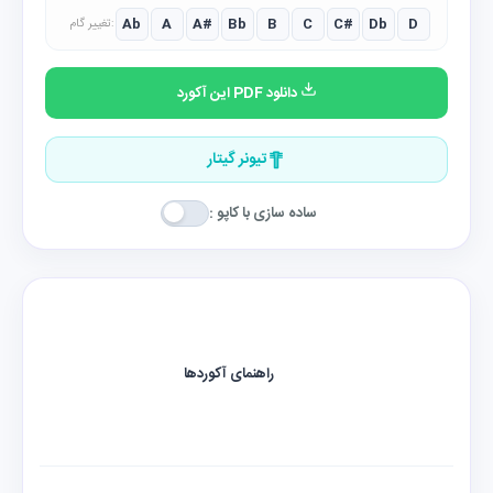
Ab
A
A#
Bb
B
C
C#
Db
D
تغییر گام:
دانلود PDF این آکورد
تیونر گیتار
ساده سازی با کاپو :
راهنمای آکوردها