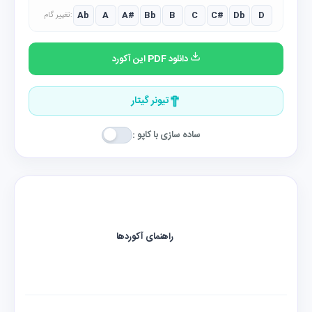
Ab
A
A#
Bb
B
C
C#
Db
D
تغییر گام:
دانلود PDF این آکورد
تیونر گیتار
ساده سازی با کاپو :
راهنمای آکوردها