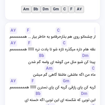
Am
Bb
Dm
Gm
C
F
A7
A7
F
C
Gm
بای تار چشماتو روی هم بذارحرفامو به خاطر بیار ... هممممممم
A7
F
C
آخره  لحظه هام داره میگذره تازه شو تا یادت نره آآآآآ هممممممم
Bb
Dm
پیدا کن شبو مثل من گوشه ای واسه گم شدن
Am
C
ماه من اگه عاشقی عاشقا گاهی گم میشن
A7
F
Gm
گریه کن پای رازقی گریه کن پای نسترن آآآآآ همممممممم
Bb
Dm
این تویی که شکسته ای این تویی اگه خسته ای