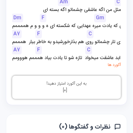
Am
C
مثل من اگه عاشقی چشماتو اگه بسته ای
Dm
F
Gm
ن تویی که یادت میره عهدایی که شکسته ای ه و و و م هممممم
A7
F
C
تو شبای تار چشماتو روی هم بذارخورشیدو به خاطر بیار  همممم
A7
F
C
   تا   ابد عاشقت میخواد  تازه شو تا یادت بیاد همممم هووومم
آکورد ها
به این آکورد امتیاز دهید!
]
0
[
نظرات و گفتگوها (۰)