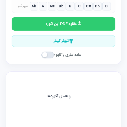
Ab
A
A#
Bb
B
C
C#
Db
D
تغییر گام:
دانلود PDF این آکورد
تیونر گیتار
ساده سازی با کاپو :
راهنمای آکوردها