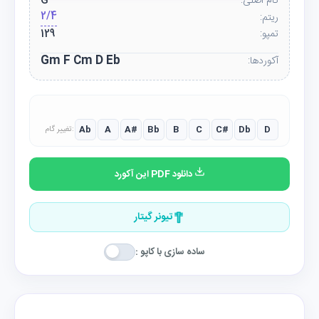
گام اصلی:
G
2/4
ریتم:
تمپو:
129
Gm F Cm D Eb
آکوردها:
Ab
A
A#
Bb
B
C
C#
Db
D
تغییر گام:
دانلود PDF این آکورد
تیونر گیتار
ساده سازی با کاپو :