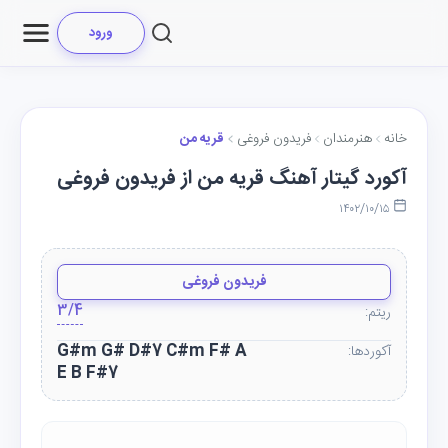
ورود
خانه
هنرمندان
فریدون فروغی
قریه من
آکورد گیتار آهنگ قریه من از فریدون فروغی
۱۴۰۲/۱۰/۱۵
فریدون فروغی
3/4
ریتم:
G#m G# D#7 C#m F# A
آکوردها:
E B F#7