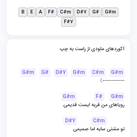
B
E
A
F#
C#m
D#7
G#
G#m
F#7
آکوردهای ملودی از راست به چپ
G#m
G#
D#7
G#m
C#m
G#m
《------------
G#m
F#
G#m
رویاهای من قریه ایست قدیمی
D#7
C#m
تو مشتی سایه اما صمیمی