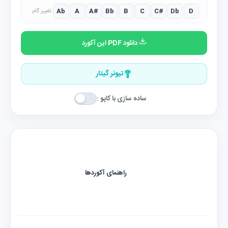
Ab
A
A#
Bb
B
C
C#
Db
D
تغییر گام:
دانلود PDF این آکورد
تیونر گیتار
ساده سازی با کاپو :
راهنمای آکوردها