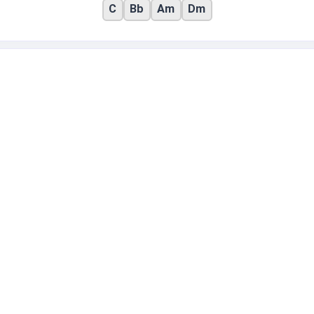
C
Bb
Am
Dm