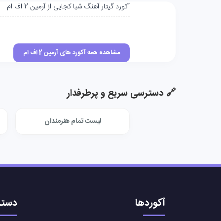
آکورد گیتار آهنگ شبا کجایی از آرمین 2 اف ام
مشاهده همه آکورد های آرمین 2 اف ام
🔗 دسترسی سریع و پرطرفدار
لیست تمام هنرمندان
آکوردها
دستر