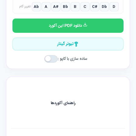
Ab
A
A#
Bb
B
C
C#
Db
D
تغییر گام:
دانلود PDF این آکورد
تیونر گیتار
ساده سازی با کاپو :
راهنمای آکوردها