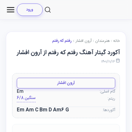
ورود
خانه
هنرمندان
آرون افشار
رفتم که رفتم
آکورد گیتار آهنگ رفتم که رفتم از آرون افشار
۱۴۰۱/۱۱/۱۶
آرون افشار
گام اصلی:
Em
6/8 سنگین
ریتم:
Em Am C Bm D Am6 G
آکوردها: