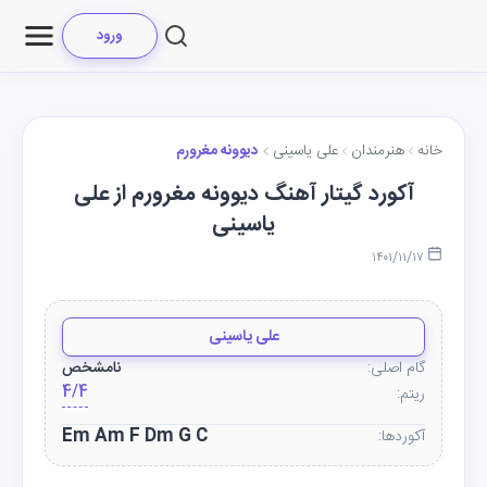
ورود
خانه
هنرمندان
علی یاسینی
دیوونه مغرورم
آکورد گیتار آهنگ دیوونه مغرورم از علی
یاسینی
۱۴۰۱/۱۱/۱۷
علی یاسینی
گام اصلی:
نامشخص
4/4
ریتم:
Em Am F Dm G C
آکوردها: