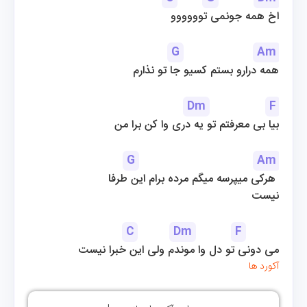
اخ همه جونمی توووووو
G
Am
همه درارو بستم کسیو جا تو نذارم
Dm
F
بیا بی معرفتم تو یه دری وا کن برا من
G
Am
هرکی میپرسه میگم مرده برام این طرفا 
نیست
C
Dm
F
می دونی تو دل وا موندم ولی این خبرا نیست
آکورد ها