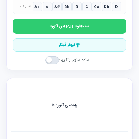
Ab
A
A#
Bb
B
C
C#
Db
D
تغییر گام:
دانلود PDF این آکورد
تیونر گیتار
ساده سازی با کاپو :
راهنمای آکوردها