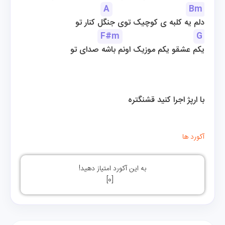
A
Bm
دلم یه کلبه ی کوچیک توی جنگل کنار تو
F#m
G
یکم عشقو یکم موزیک اونم باشه صدای تو
با ارپژ اجرا کنید قشنگتره
آکورد ها
به این آکورد امتیاز دهید!
]
0
[