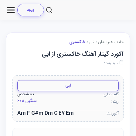
ورود
خانه
هنرمندان
ابی
خاکستری
آکورد گیتار آهنگ خاکستری از ابی
۱۴۰۱/۱۱/۱۶
ابی
گام اصلی:
نامشخص
6/8 سنگین
ریتم:
Am F G#m Dm C E7 Em
آکوردها: