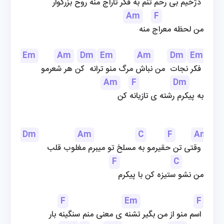
دژخیم بی رحم تنم به فکر تاراج منه روح بزرگوار 
Am
F
من لحظه معراج منه
Em
Am
Dm
Em
Am
Dm
Em
A
فکر نجات  من نباش مرگ منو ترانه  کن هر شعرمو 
Am
F
Dm
به پیکرم رشته ی تازیانه کن
Dm
Am
C
F
Am
وقتی تن حقیرمو به مسلخ تو میبرم مغلوب قلب 
F
C
من نشو ستیزه کن با پیکرم
F
Em
F
اسم منو از من بگیر تشنه ی معنی منم سنگینه بار 