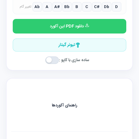
Ab
A
A#
Bb
B
C
C#
Db
D
تغییر گام:
دانلود PDF این آکورد
تیونر گیتار
ساده سازی با کاپو :
راهنمای آکوردها