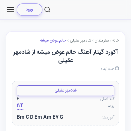
ورود
خانه
هنرمندان
شادمهر عقیلی
حالم عوض میشه
آکورد گیتار آهنگ حالم عوض میشه از شادمهر
عقیلی
۱۴۰۱/۱۱/۰۳
شادمهر عقیلی
گام اصلی:
E
2/4
ریتم:
Bm C D Em Am E7 G
آکوردها: