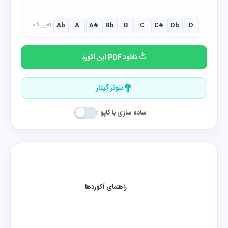
Ab
A
A#
Bb
B
C
C#
Db
D
تغییر گام:
دانلود PDF این آکورد
تیونر گیتار
ساده سازی با کاپو :
راهنمای آکوردها