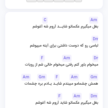
C
Am
بغل میگیرم عکساتو شایــد آروم شه آغوشم
Dm
لباسی رو که دوست داشتی برای آینه میپوشم
F
Am
Dm
میخوام باور کنم رفتی میخوام خالی شم از رویات
Am
Gm
F
Am
Gm
همش چشمامو میبندم شایـد یـادم بره چشمات
F
Am
Dm
بغل میگیرم عکساتو شاید آروم شه آغوشم