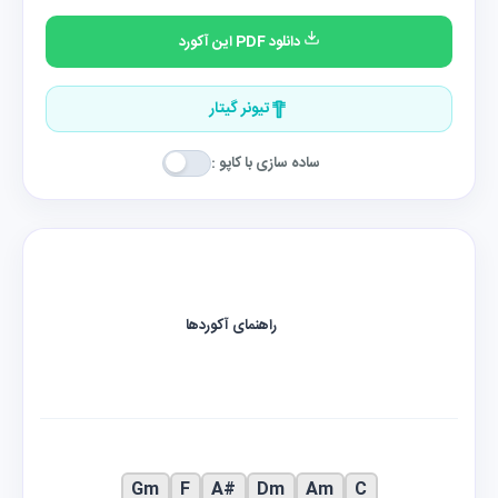
دانلود PDF این آکورد
تیونر گیتار
ساده سازی با کاپو :
راهنمای آکوردها
Gm
F
A#
Dm
Am
C