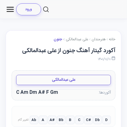
ورود
خانه
هنرمندان
علی عبدالمالکی
جنون
آکورد گیتار آهنگ جنون از علی عبدالمالکی
۱۴۰۱/۱۱/۱۱
علی عبدالمالکی
C Am Dm A# F Gm
آکوردها:
Ab
A
A#
Bb
B
C
C#
Db
D
تغییر گام: