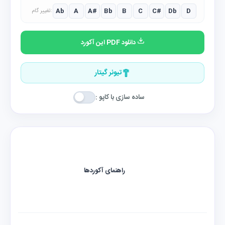
Ab
A
A#
Bb
B
C
C#
Db
D
تغییر گام:
دانلود PDF این آکورد
تیونر گیتار
ساده سازی با کاپو :
راهنمای آکوردها