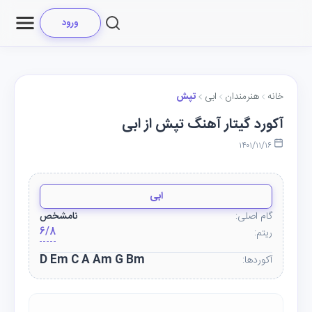
ورود
خانه
هنرمندان
ابی
تپش
آکورد گیتار آهنگ تپش از ابی
۱۴۰۱/۱۱/۱۶
ابی
گام اصلی:
نامشخص
6/8
ریتم:
D Em C A Am G Bm
آکوردها: