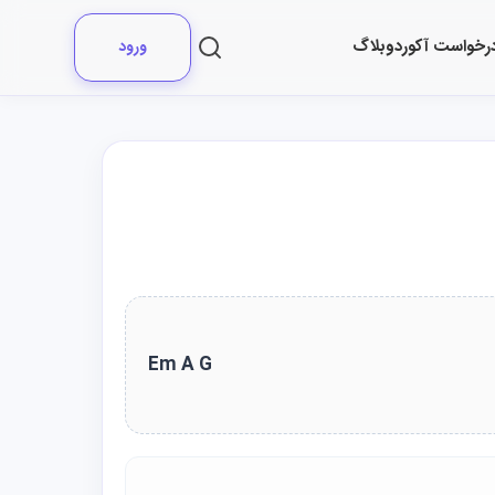
رخواست آکورد
وبلاگ
ورود
Em A G