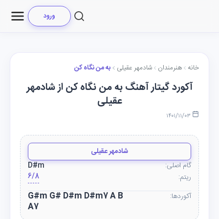
ورود
خانه
هنرمندان
شادمهر عقیلی
به من نگاه کن
آکورد گیتار آهنگ به من نگاه کن از شادمهر
عقیلی
۱۴۰۱/۱۱/۰۳
شادمهر عقیلی
گام اصلی:
D#m
6/8
ریتم:
G#m G# D#m D#m7 A B
آکوردها:
A7