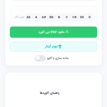
Ab
A
A#
Bb
B
C
C#
Db
D
تغییر گام:
دانلود PDF این آکورد
تیونر گیتار
ساده سازی با کاپو :
راهنمای آکوردها