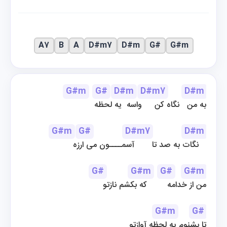
A7
B
A
D#m7
D#m
G#
G#m
G#m
G#
D#m
D#m7
D#m
به من   نگاه کن     واسه  یه لحظه
G#m
G#
D#m7
D#m
نگات به صد تا       آسمــــون می ارزه   
G#
G#m
G#
G#m
من از خدامه        که بکشم نازتو
G#m
G#
تا بشنوم یه لحظه آوازتو