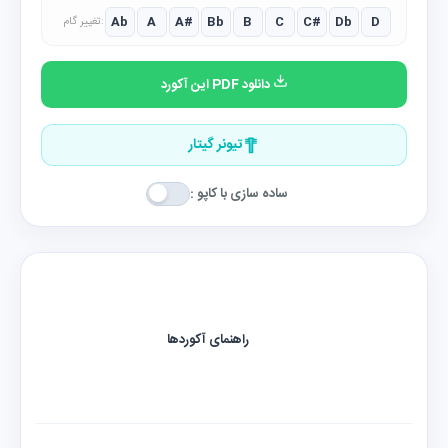
Ab
A
A#
Bb
B
C
C#
Db
D
تغییر گام:
دانلود PDF این آکورد
تیونر گیتار
ساده سازی با کاپو :
راهنمای آکوردها