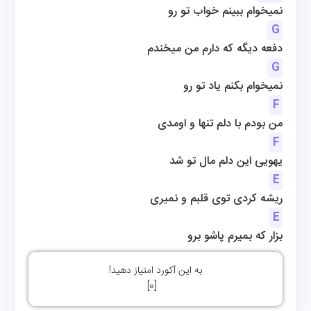
نمیخوام ببینم خواب تو رو
G
دفعه دیگه که دارم من میخندم
G
نمیخوام بکنم یاد تو رو
F
من بودم با دلم تنها و اومدی
F
یهویی این دلم مال تو شد
E
ریشه کردی توی قلبم و نمیری
E
 بزار که بمیرم پاشو برو
به این آکورد امتیاز دهید!
]
0
[