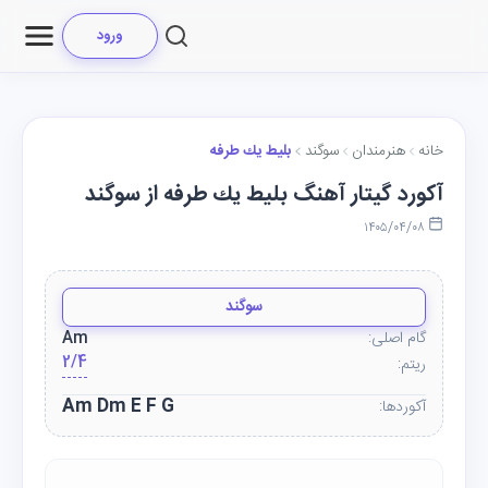
ورود
خانه
هنرمندان
سوگند
بليط يك طرفه
آکورد گیتار آهنگ بليط يك طرفه از سوگند
۱۴۰۵/۰۴/۰۸
سوگند
گام اصلی:
Am
2/4
ریتم:
Am Dm E F G
آکوردها: