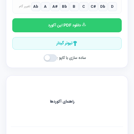
Ab
A
A#
Bb
B
C
C#
Db
D
تغییر گام:
دانلود PDF این آکورد
تیونر گیتار
ساده سازی با کاپو :
راهنمای آکوردها