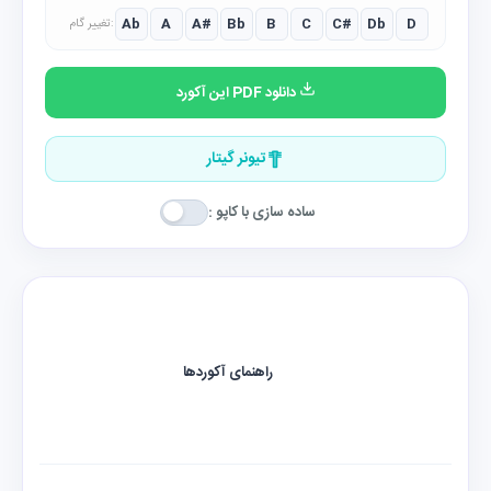
Ab
A
A#
Bb
B
C
C#
Db
D
تغییر گام:
دانلود PDF این آکورد
تیونر گیتار
ساده سازی با کاپو :
راهنمای آکوردها