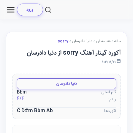
ورود
خانه
هنرمندان
دنیا دادرسان
sorry
آکورد گیتار آهنگ sorry از دنیا دادرسان
۱۴۰۴/۰۹/۲۱
دنیا دادرسان
گام اصلی:
Bbm
4/4
ریتم:
C D#m Bbm Ab
آکوردها: