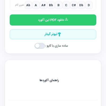
Ab
A
A#
Bb
B
C
C#
Db
D
تغییر گام:
دانلود PDF این آکورد
تیونر گیتار
ساده سازی با کاپو :
راهنمای آکوردها