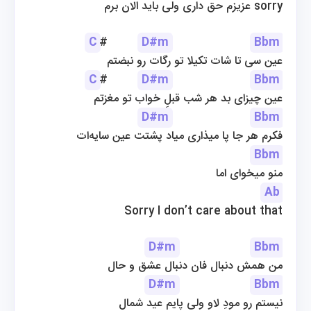
عزیزم حق داری ولی باید الان برم sorry
C
#         
D#m
Bbm
عین سی تا شات تکیلا تو رگات رو نبضتم
C
#         
D#m
Bbm
عین چیزای بد هر شب قبلِ خواب تو مغزتم
D#m
Bbm
فکرم هر جا پا میذاری میاد پشتت عین سایه‌ات
Bbm
منو میخوای اما
Ab
Sorry I don’t care about that
D#m
Bbm
من همش دنبال فان دنبال عشق و حال
D#m
Bbm
نیستم رو مودِ لاو ولی پایم عید شمال