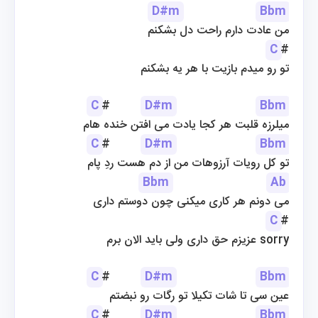
D#m
Bbm
من عادت دارم راحت دل بشکنم
C
#
تو رو میدم بازیت با هر یه بشکنم
C
#         
D#m
Bbm
میلرزه قلبت هر کجا یادت می افتن خنده هام
C
#         
D#m
Bbm
تو کل رویات آرزوهات من از دم هست ردِ پام
Bbm
Ab
می دونم هر کاری میکنی چون دوستم داری
C
#
عزیزم حق داری ولی باید الان برم sorry
C
#         
D#m
Bbm
عین سی تا شات تکیلا تو رگات رو نبضتم
C
#         
D#m
Bbm