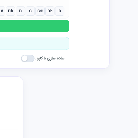
A#
Bb
B
C
C#
Db
D
ساده سازی با کاپو :