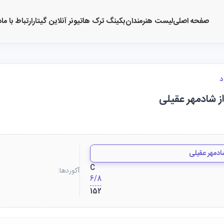
صفحه اصلی
لیست هنرمندان
بکینگ ترک ها
تیونر آنلاین گیتار
ارتباط با ما
د
د
از شادمهر عقیلی
ادمهر عقیلی
C
آکوردها:
6/8
152