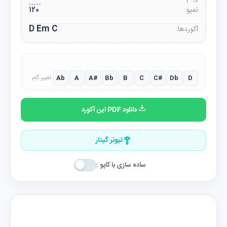
تمپو:
120
D Em C
آکوردها:
Ab
A
A#
Bb
B
C
C#
Db
D
تغییر گام:
دانلود PDF این آکورد
تیونر گیتار
ساده سازی با کاپو :