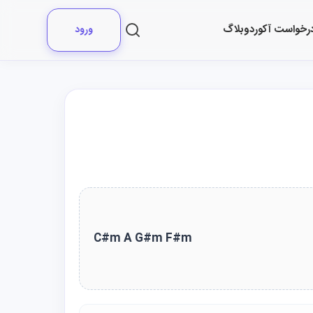
رخواست آکورد
وبلاگ
ورود
C#m A G#m F#m