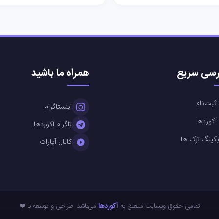
سی سریع
همراه ما باشید
ثبت‌نام
اینستاگرام
کوردها
تلگرام آکوردها
بکینگ ترک ها
کانال آپارات
تمامی حقوق وبسایت متعلق به
آکوردها
می‌باشد. طراحی و توسعه با ❤️