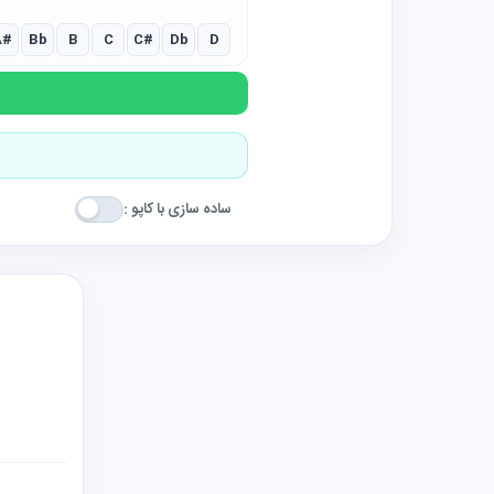
A#
Bb
B
C
C#
Db
D
ساده سازی با کاپو :