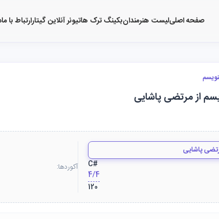
صفحه اصلی
لیست هنرمندان
بکینگ ترک ها
تیونر آنلاین گیتار
ارتباط با ما
د
نویسم
یسم از مرتضی پاشایی
تضی پاشایی
C#
آکوردها:
4/4
120