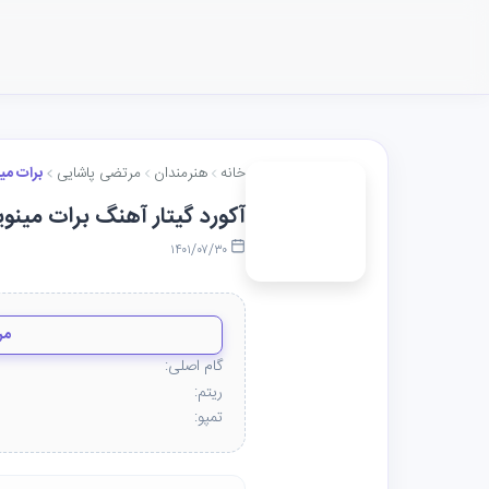
خانه
هنرمندان
مرتضی پاشایی
برات می
آکورد گیتار آهنگ برات مینو
۱۴۰۱/۰۷/۳۰
مر
گام اصلی:
ریتم:
تمپو: