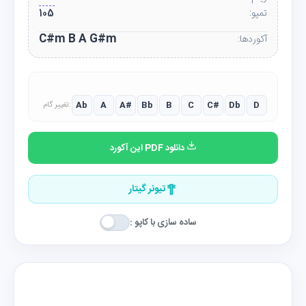
تمپو:
105
C#m B A G#m
آکوردها:
Ab
A
A#
Bb
B
C
C#
Db
D
تغییر گام:
دانلود PDF این آکورد
تیونر گیتار
ساده سازی با کاپو :