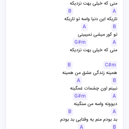
منی که خیلی بهت نزدیکه
B
A
تاریکه این دنیا واسه تو تاریکه
A
B
تو کور میشی نمیبینی
G#m
A
منی که خیلی بهت نزدیکه
B
C#m
همینه زندگی عشق من همینه
A
B
نبینم اون چشمات غمگینه
G#m
A
دیوونه واسه من سنگینه
B
A
بد بودم منم یه وقتایی بد بودم
A
B