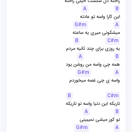
راحته دل شکست خیلی راحته
A
B
این کارا واسه تو عادته
G#m
A
میشکونی میری یه ساعته
B
C#m
یه روزی برای چند ثانیه مردم
A
B
همه چی واسه من روشن بود
G#m
A
واسه ی چی غصه میخوردم
B
C#m
تاریکه این دنیا واسه تو تاریکه
A
B
تو کور میشی نمیبینی
G#m
A