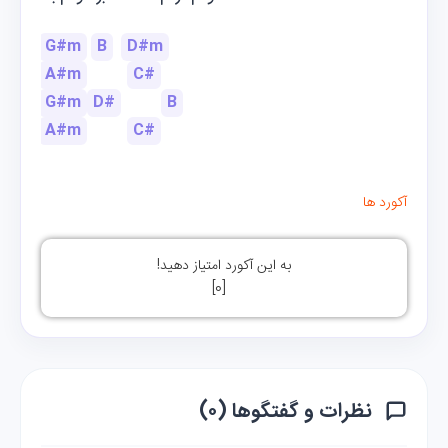
G#m
B
D#m
A#m
C#
G#m
D#
B
A#m
C#
آکورد ها
به این آکورد امتیاز دهید!
]
0
[
نظرات و گفتگوها (۰)