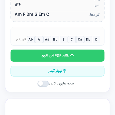
تمپو:
136
Am F Dm G Em C
آکوردها:
Ab
A
A#
Bb
B
C
C#
Db
D
تغییر گام:
دانلود PDF این آکورد
تیونر گیتار
ساده سازی با کاپو :