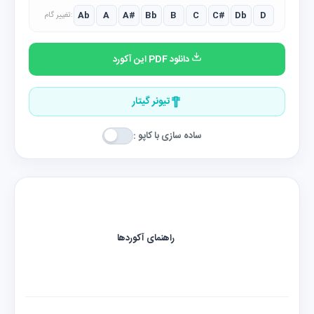
Ab
A
A#
Bb
B
C
C#
Db
D
تغییر گام:
دانلود PDF این آکورد
تیونر گیتار
ساده سازی با کاپو :
راهنمای آکوردها