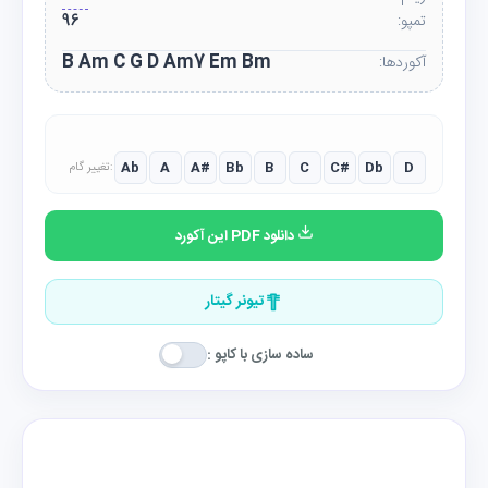
تمپو:
96
B Am C G D Am7 Em Bm
آکوردها:
Ab
A
A#
Bb
B
C
C#
Db
D
تغییر گام:
دانلود PDF این آکورد
تیونر گیتار
ساده سازی با کاپو :