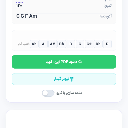
تمپو:
120
C G F Am
آکوردها:
Ab
A
A#
Bb
B
C
C#
Db
D
تغییر گام:
دانلود PDF این آکورد
تیونر گیتار
ساده سازی با کاپو :