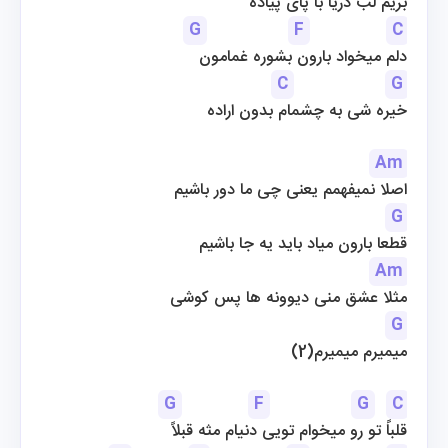
بریم لب دریا با پای پیاده
G
F
C
دلم میخواد بارون بشوره غمامون
C
G
خیره شی به چشمام بدون اراده
Am
اصلا نمیفهمم یعنی چی ما دور باشیم
G
قطعا بارون میاد باید یه جا باشیم
Am
مثلا عشق منی دیوونه ها پس کوشی
G
میمیرم میمیرم(2)
G
F
G
C
قلباً تو رو میخوام تویی دنیام مثه قبلاً