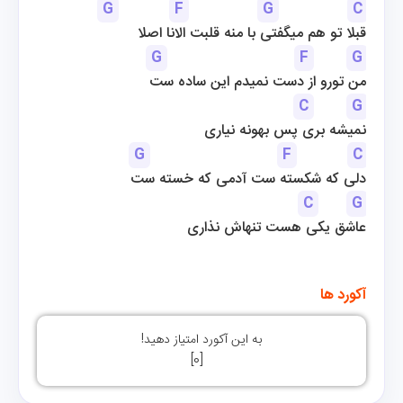
G
F
G
C
قبلا تو هم میگفتی با منه قلبت الانا اصلا
G
F
G
من تورو از دست نمیدم این ساده ست
C
G
نمیشه بری پس بهونه نیاری
G
F
C
دلی که شکسته ست آدمی که خسته ست
C
G
عاشق یکی هست تنهاش نذاری
آکورد ها
به این آکورد امتیاز دهید!
]
0
[