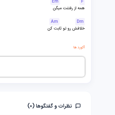
Em
F
همه از رفتنت میگن
Am
Dm
خلافش رو تو ثابت کن
آکورد ها
نظرات و گفتگوها (۰)