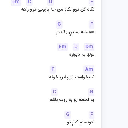
Em
C
G
F
نگاه کن توو نگاهِ من چه بارونی توو راهه
G
F
همیشه بستنِ یک دَر
Em
C
Dm
تولدِ یه دیواره
F
Am
نمیخواستم توو این خونه
C
G
یه لحظه رو به روت باشم
G
F
نتونستم کنارِ تو