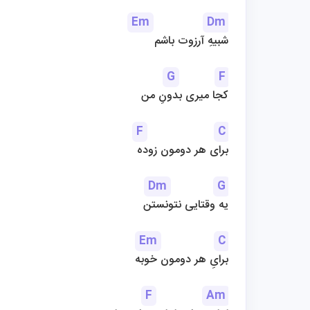
Em
Dm
شبیهِ آرزوت باشم
G
F
کجا میری بدونِ من
F
C
برای هر دومون زوده
Dm
G
یه وقتایی نتونستن
Em
C
برایِ هر دومون خوبه
F
Am