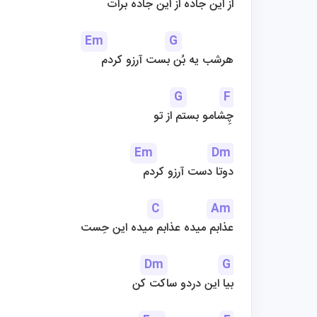
از این جاده از این جاده برات
Em
G
هرشب یه بُن بست آرزو کردم
G
F
چِشامو بستم از تو
Em
Dm
دوتا دست آرزو کردم
C
Am
عذابم میده عذابم میده این حِست
Dm
G
بیا این دردو ساکت کن