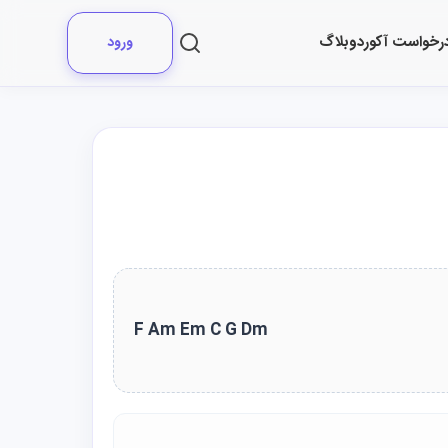
رخواست آکورد
وبلاگ
ورود
F Am Em C G Dm