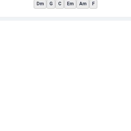
Dm
G
C
Em
Am
F