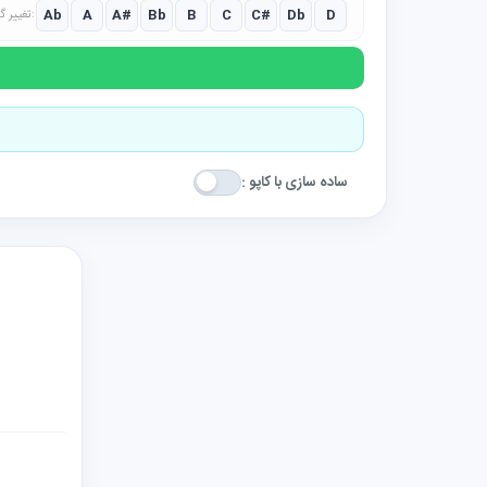
Ab
A
A#
Bb
B
C
C#
Db
D
تغییر گام:
ساده سازی با کاپو :