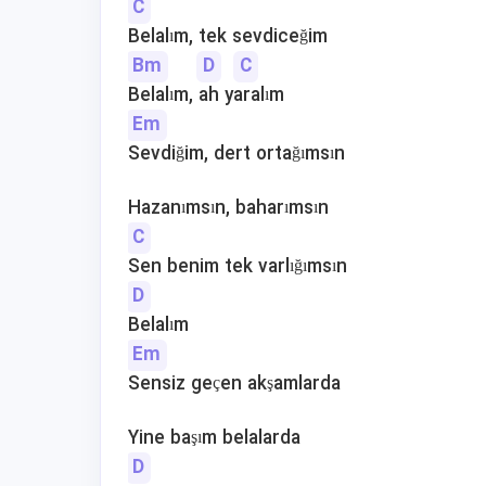
C
Belalım, tek sevdiceğim
Bm
D
C
Belalım, ah yaralım
Em
Sevdiğim, dert ortağımsın
Hazanımsın, baharımsın
C
Sen benim tek varlığımsın
D
Belalım
Em
Sensiz geçen akşamlarda
Yine başım belalarda
D