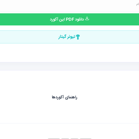
دانلود PDF این آکورد
تیونر گیتار
راهنمای آکوردها