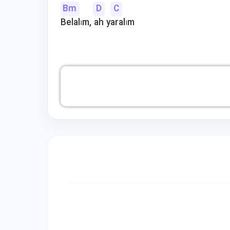
Bm
D
C
Belalım, ah yaralım