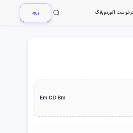
رخواست آکورد
وبلاگ
ورود
Em C D Bm