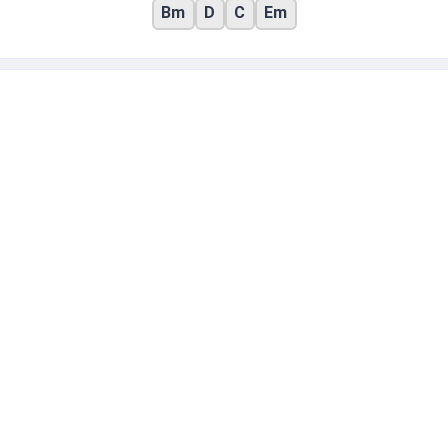
Bm
D
C
Em