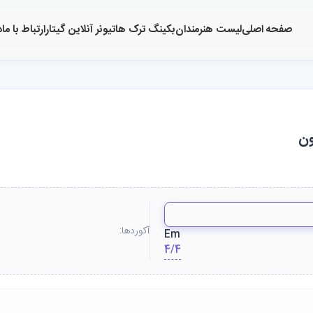
صفحه اصلی
لیست هنرمندان
بکینگ ترک ها
تیونر آنلاین گیتار
ارتباط با ما
د
آکوردها:
Em
4/4