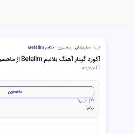
خانه
هنرمندان
ماهسون
بلالیم Belalim
آکورد گیتار آهنگ بلالیم Belalim از ماهسون
۱۴۰۱/۱۱/۱۱
ماهسون
گام اصلی:
ریتم: